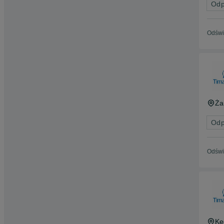
Odp
Odświ
Ża
Odp
Odświ
Kę