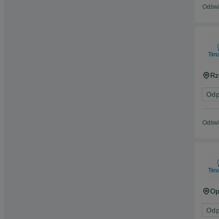
Odświ
Rz
Odp
Odświ
Op
Odp