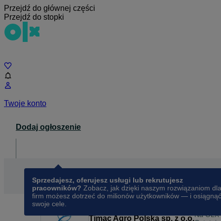
Przejdź do głównej części
Przejdź do stopki
Czat
Twoje konto
Dodaj ogłoszenie
Dla biznesu
opens in a new tab
Sprzedajesz, oferujesz usługi lub rekrutujesz
pracowników?
Zobacz, jak dzięki naszym rozwiązaniom dl
firm możesz dotrzeć do milionów użytkowników — i osiągną
swoje cele.
Na OLX
Timac Agro Polska sp. z o.o.