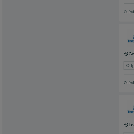
Odświ
Go
Odp
Odświ
Le