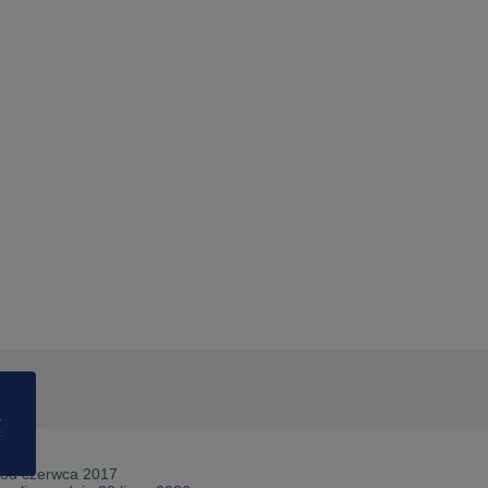
a
ć
 od
czerwca 2017