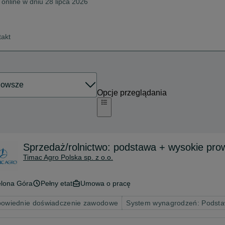
 online w dniu 28 lipca 2026
takt
Opcje przeglądania
Sprzedaż/rolnictwo: podstawa + wysokie pro
Timac Agro Polska sp. z o.o.
elona Góra
Pełny etat
Umowa o pracę
owiednie doświadczenie zawodowe
System wynagrodzeń: Podsta